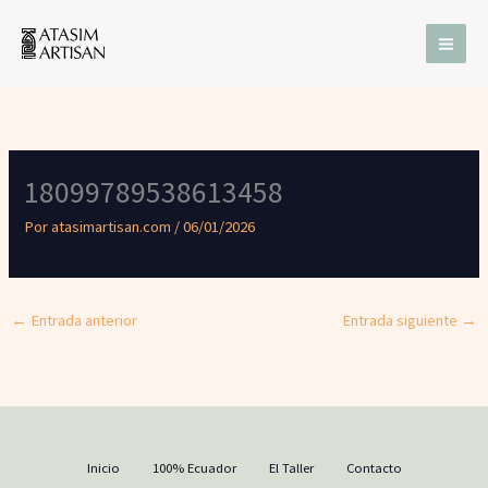
Ir
al
contenido
18099789538613458
Por
atasimartisan.com
/
06/01/2026
←
Entrada anterior
Entrada siguiente
→
Inicio
100% Ecuador
El Taller
Contacto